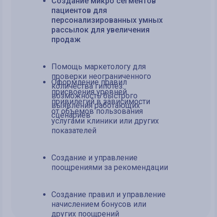
Создание микро сегментов
пациентов для
персонализированных умных
рассылок для увеличения
продаж
Помощь маркетологу для
проверки неограниченного
Оформление правил
количества гипотез:
присвоения уровней
возможность быстрого
привилегий в зависимости
выявления работающих
от объемов пользования
сценариев
услугами клиники или других
показателей
Создание и управление
поощрениями за рекомендации
Создание правил и управление
начислением бонусов или
других поощрений