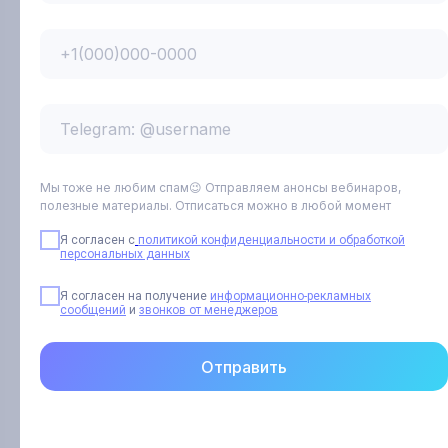
+1(000)000-0000
Рассылки
Услуги
Telegram: @username
Клиники и филиалы
Мы тоже не любим спам😉 Отправляем анонсы вебинаров,
полезные материалы. Отписаться можно в любой момент
Я согласен с
политикой конфиденциальности и обработкой
Специалисты
персональных данных
Я согласен на получение
информационно-рекламных
сообщений
и
звонков от менеджеров
Диалоги
Отправить
Акции