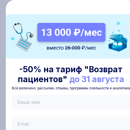
Уровни лояльности
Клиенты
Сегментация клиентов
-50% на тариф "Возврат
Триггеры
пациентов"
до 31 августа
Всё включено: рассылки, отзывы, программы лояльности и аналитика
Ваше имя
Email