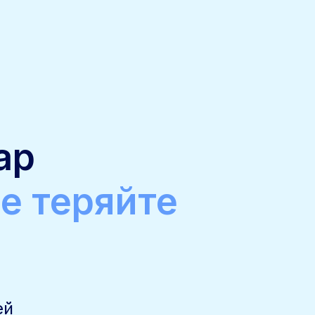
ар
е теряйте
ей